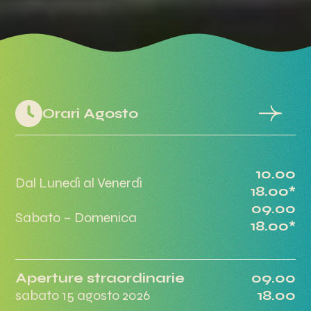
Orari Agosto
10.00
Dal Lunedì al Venerdì
18.00*
09.00
Sabato – Domenica
18.00*
Aperture straordinarie
09.00
sabato 15 agosto 2026
18.00