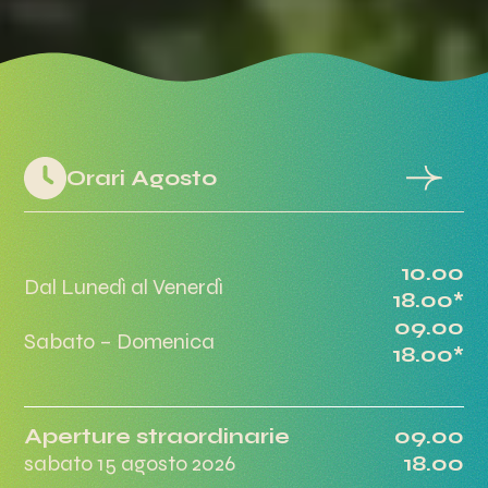
Orari Agosto
10.00
Dal Lunedì al Venerdì
18.00*
09.00
Sabato – Domenica
18.00*
Aperture straordinarie
09.00
sabato 15 agosto 2026
18.00