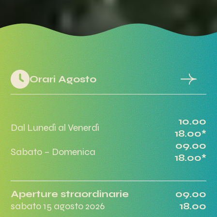
Orari Agosto
10.00
Dal Lunedì al Venerdì
18.00*
09.00
Sabato – Domenica
18.00*
Aperture straordinarie
09.00
sabato 15 agosto 2026
18.00