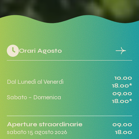
Orari Agosto
10.00
Dal Lunedì al Venerdì
18.00*
09.00
Sabato – Domenica
18.00*
Aperture straordinarie
09.00
sabato 15 agosto 2026
18.00