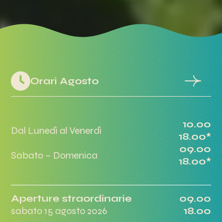
Orari Agosto
10.00
Dal Lunedì al Venerdì
18.00*
09.00
Sabato – Domenica
18.00*
Aperture straordinarie
09.00
sabato 15 agosto 2026
18.00