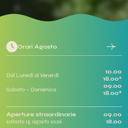
Orari Agosto
10.00
Dal Lunedì al Venerdì
18.00*
09.00
Sabato – Domenica
18.00*
Aperture straordinarie
09.00
sabato 15 agosto 2026
18.00