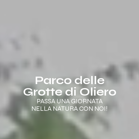
Parco delle
Grotte di Oliero
PASSA UNA GIORNATA
NELLA NATURA CON NOI!