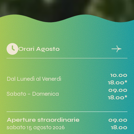
Orari Agosto
10.00
Dal Lunedì al Venerdì
18.00*
09.00
Sabato – Domenica
18.00*
Aperture straordinarie
09.00
sabato 15 agosto 2026
18.00